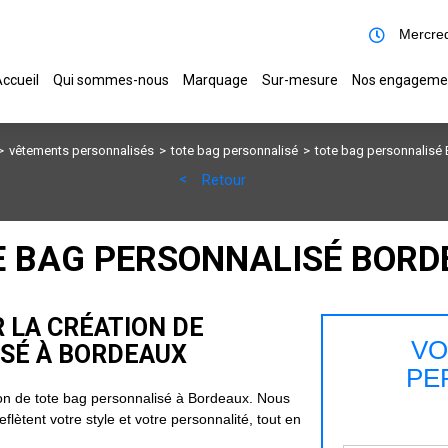
Mercred
ccueil
Qui sommes-nous
Marquage
Sur-mesure
Nos engageme
vêtements personnalisés
tote bag personnalisé
tote bag personnalisé
Retour
E BAG PERSONNALISÉ BORD
R LA CRÉATION DE
VO
ISÉ À BORDEAUX
PE
on de tote bag personnalisé à Bordeaux. Nous
lètent votre style et votre personnalité, tout en