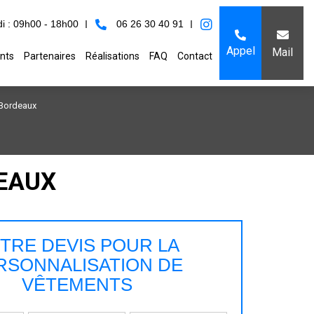
i : 09h00 - 18h00
06 26 30 40 91
Appel
Mail
nts
Partenaires
Réalisations
FAQ
Contact
 Bordeaux
EAUX
TRE DEVIS POUR LA
RSONNALISATION DE
VÊTEMENTS