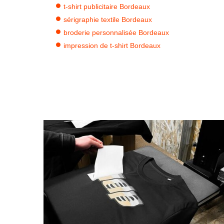
t-shirt publicitaire Bordeaux
sérigraphie textile Bordeaux
broderie personnalisée Bordeaux
impression de t-shirt Bordeaux