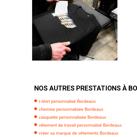
NOS AUTRES PRESTATIONS À BO
t-shirt personnalisé Bordeaux
chemise personnalisée Bordeaux
casquette personnalisée Bordeaux
vêtement de travail personnalisé Bordeaux
créer sa marque de vêtements Bordeaux